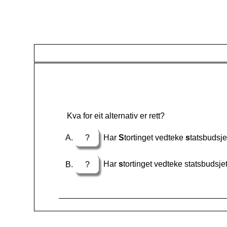
Kva for eit alternativ er rett?
?
Har
S
tortinget vedteke
s
tatsbudsje
?
Har
s
tortinget vedteke statsbudsjet