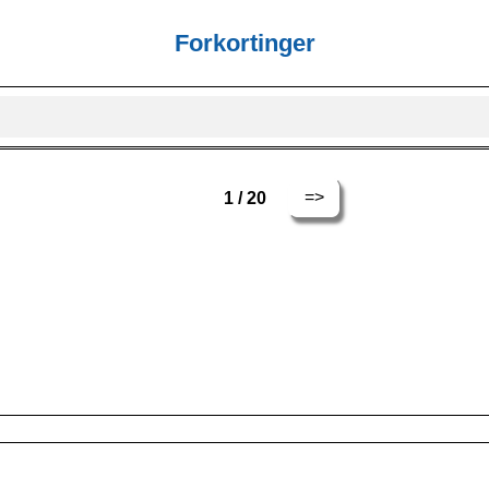
Forkortinger
=>
1 / 20