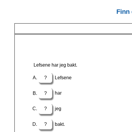
Finn 
Lefsene har jeg bakt.
?
Lefsene
?
har
?
jeg
?
bakt.