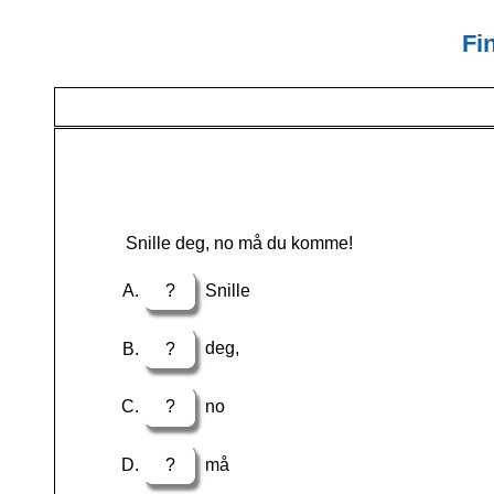
Fi
Snille deg, no må du komme!
?
Snille
?
deg,
?
no
?
må