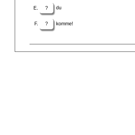
?
du
?
komme!