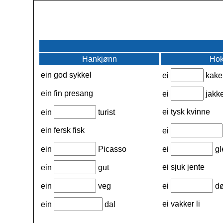
Hankjønn
Hok
ein god sykkel
ei
kake
ein fin presang
ei
jakk
ei tysk kvinne
ein
turist
ein fersk fisk
ei
ein
Picasso
ei
gl
ei sjuk jente
ein
gut
ein
veg
ei
dø
ei vakker li
ein
dal