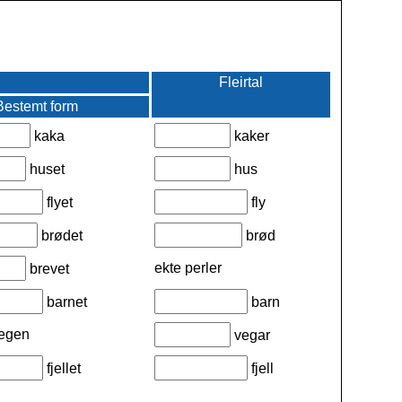
Fleirtal
Bestemt form
kaka
kaker
huset
hus
flyet
fly
brødet
brød
ekte perler
brevet
barnet
barn
vegen
vegar
fjellet
fjell