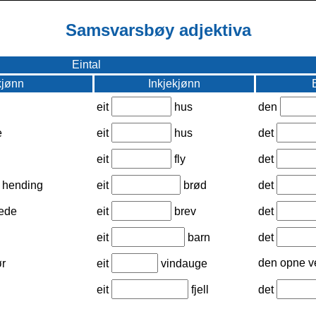
Samsvarsbøy adjektiva
Eintal
jønn
Inkjekjønn
eit
hus
den
e
eit
hus
det
eit
fly
det
hending
eit
brød
det
ede
eit
brev
det
eit
barn
det
den opne 
r
eit
vindauge
eit
fjell
det