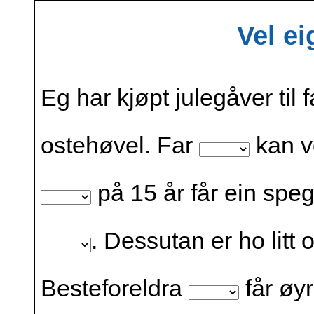
Vel e
Eg har kjøpt julegåver til 
ostehøvel. Far
kan ve
på 15 år får ein speg
. Dessutan er ho lit
Besteforeldra
får øyr