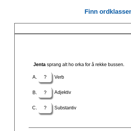
Finn ordklassen
Jenta
sprang alt ho orka for å rekke bussen.
?
Verb
?
Adjektiv
?
Substantiv