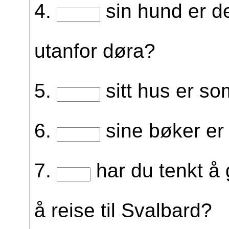
4.
sin hund er d
utanfor døra?
5.
sitt hus er s
6.
sine bøker er 
7.
har du tenkt å g
å reise til Svalbard?