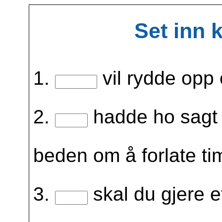
Set inn 
1.
vil rydde opp 
2.
hadde ho sagt 
beden om å forlate t
3.
skal du gjere e