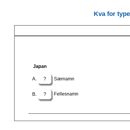
Kva for type
Japan
?
Særnamn
?
Fellesnamn