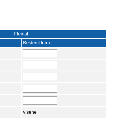
Fleirtal
Bestemt form
visene