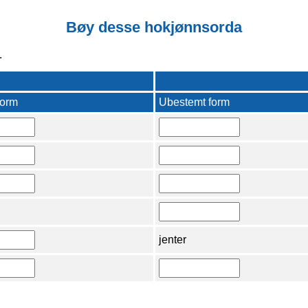
Bøy desse hokjønnsorda
.
form
Ubestemt form
jenter