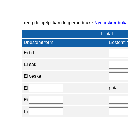
Treng du hjelp, kan du gjerne bruke
Nynorskordboka
Eintal
Ubestemt form
Bestemt 
Ei tid
Ei sak
Ei veske
puta
Ei
Ei
Ei