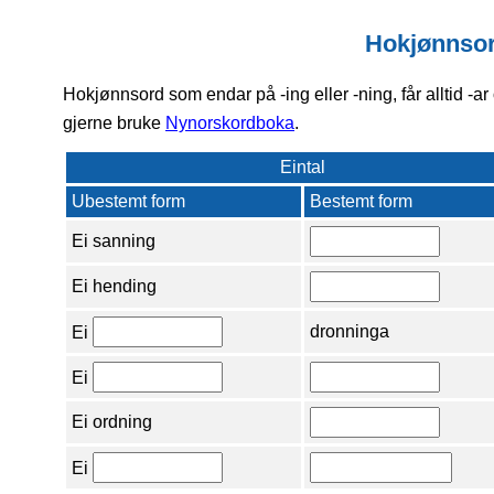
Hokjønnsord
Hokjønnsord
som endar på -ing eller -ning, får alltid -a
gjerne bruke
Nynorskordboka
.
Eintal
Ubestemt form
Bestemt form
Ei sanning
Ei hending
dronninga
Ei
Ei
Ei ordning
Ei