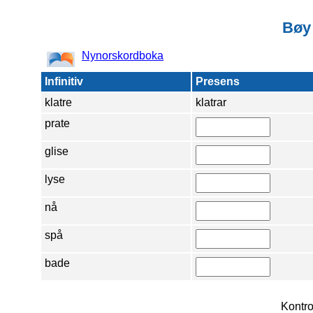
Bøy
Nynorskordboka
Infinitiv
Presens
klatre
klatrar
prate
glise
lyse
nå
spå
bade
Kontro