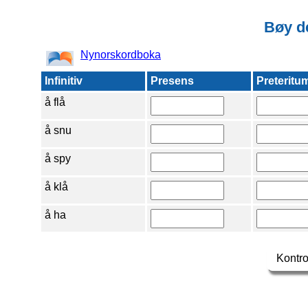
Bøy d
Nynorskordboka
Infinitiv
Presens
Preteritu
å flå
å snu
å spy
å klå
å ha
Kontro