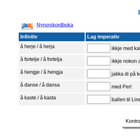
Nynorskordboka
Infinitiv
Lag imperativ
å herje / å herja
ikkje med kat
å fortelje / å fortelja
ikkje nokon a
å hengje / å hengja
jakka di på 
å danse / å dansa
med Per!
å kaste / å kasta
ballen til Lin
Kontro