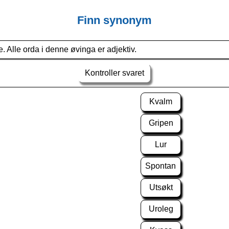
Finn synonym
e. Alle orda i denne øvinga er adjektiv.
Kontroller svaret
Kvalm
Gripen
Lur
Spontan
Utsøkt
Uroleg