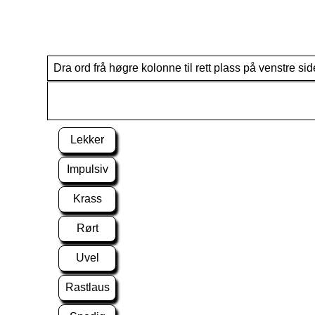
Dra ord frå høgre kolonne til rett plass på venstre sid
Lekker
Impulsiv
Krass
Rørt
Uvel
Rastlaus