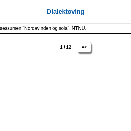
Dialektøving
lektressursen "Nordavinden og sola", NTNU.
=>
1 / 12