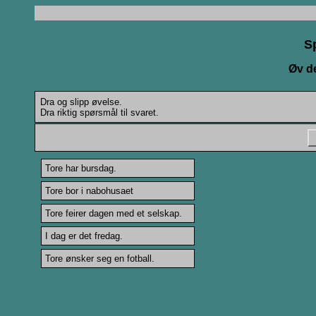
S
Øv d
Dra og slipp øvelse.
Dra riktig spørsmål til svaret.
Tore har bursdag.
Tore bor i nabohusaet
Tore feirer dagen med et selskap.
I dag er det fredag.
Tore ønsker seg en fotball.